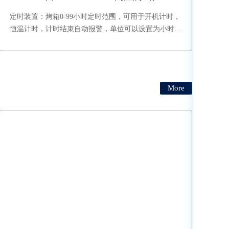
定时装置：烤箱0-99小时定时范围，可用于开机计时，
恒温计时，计时结束自动报警，单位可以设置为小时、
分钟、秒。该功能在触摸屏内打开或关闭。
More