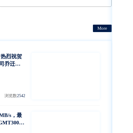
定开卡与更换不影响主板，PCIE port 对应独立指示
灯，PCIE port 对应独立电源开关
More
 热烈祝贺
司乔迁大
浏览数
2542
MB/s，最
MT3000