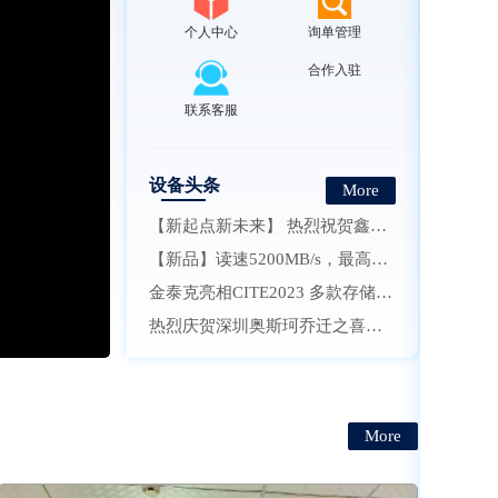
个人中心
询单管理
合作入驻
联系客服
设备头条
More
【新起点新未来】 热烈祝贺鑫硕泰科技有限公司乔迁大喜
【新品】读速5200MB/s，最高可选2TB，劲芯GMT3000 SSD发布
金泰克亮相CITE2023 多款存储新品受瞩目
热烈庆贺深圳奥斯珂乔迁之喜，开启信创新征程！
More