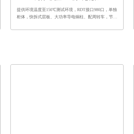
提供环境温度至150℃测试环境，RDT接口980口，单独
柜体，快拆式层板、大功率导电铜柱、配周转车，节约
换线时间，提升生产效率和设备稼动率。