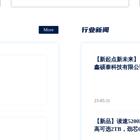
塑轮胎、太阳能逆变器等领域产品的模拟在高温环境下
的老化筛选试验
行业新闻
More
【新起点新未来】
鑫硕泰科技有限公
喜
23-05-11
【新品】读速5200
高可选2TB，劲芯G
SSD发布