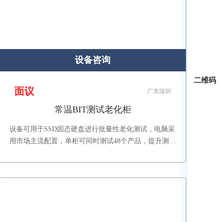
设备咨询
二维码
面议
广东深圳
常温BIT测试老化柜
设备可用于SSD固态硬盘进行批量性老化测试，电脑采
用市场主流配置，单柜可同时测试48个产品，提升测试
效率，整机美观大方，提升公司形象。（图片产品已配
置了电脑，可接受客户提供电脑安装。）