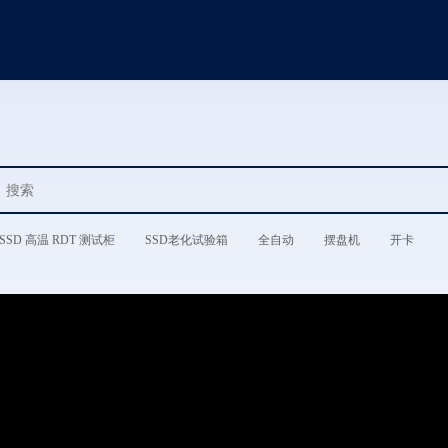
SSD 高温 RDT 测试柜
SSD老化试验箱
全自动
摆盘机
开卡