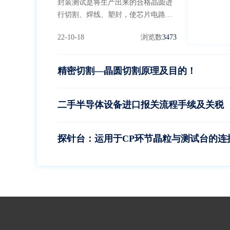
封装测试是将生产出来的合格晶圆进
行切割、焊线、塑封，使芯片电路与
外部器件实现电气连接，并为芯片提
22-10-18
浏览数
3473
供机械物理保护，并利用集成电路设
计企业提供的测试工具，对封装完毕
的芯片进行功能和性能测试。
精密切割—晶圆切割原理及目的！
二手半导体设备进口报关流程手续及关税
探针台：运用于CP环节晶粒与测试台的连