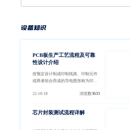
5、受控断电模式可以保留报错的瞬间，方便Debug6、
全部采用工业级要求设计
设备知识
PCB板生产工艺流程及可靠
性设计介绍
按预定设计制成印制线路、印制元件
或两者组合而成的导电图形称为印制
电路。下面介绍一下PCB板生产工艺
22-10-18
浏览数
3633
流程。
芯片封装测试流程详解