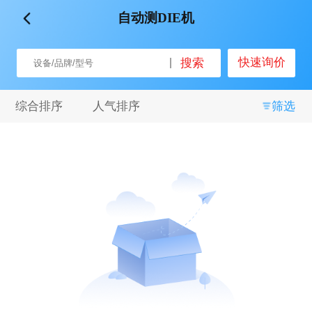
自动测DIE机
品牌
快速询价
搜索
全部
闪德半导体
微见智能
其他
综合排序
人气排序
筛选
关键词
全部
自动化
半自动化
测试
非标设计
接口拓展
包装
SMT
组装
重量