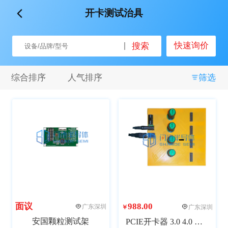
开卡测试治具
品牌
快速询价
搜索
全部
闪德半导体
微见智能
其他
综合排序
人气排序
筛选
关键词
全部
自动化
半自动化
测试
非标设计
接口拓展
包装
SMT
组装
面议
988.00
广东深圳
广东深圳
￥
重量
安国颗粒测试架
PCIE开卡器 3.0 4.0 HUB 4 port