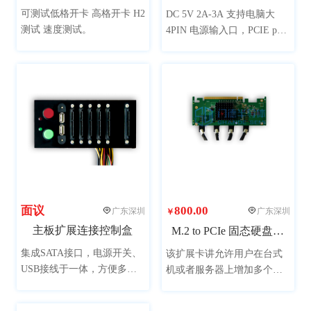
全部
80kg以下
80kg
100kg
可测试低格开卡 高格开卡 H2
DC 5V 2A-3A 支持电脑大
测试 速度测试。
4PIN 电源输入口，PCIE port
200kg
300kg
400kg
800kg
支持自动精准定位，PCIE
port 连接口独立分开轻松固
1200kg
1300kg
定开卡与更换不影响主板，
PCIE port 对应独立指示灯，
PCIE port 对应独立电源开关
面议
800.00
广东深圳
广东深圳
￥
主板扩展连接控制盒
M.2 to PCIe 固态硬盘老化、开卡治具（一拖四）
集成SATA接口，电源开关、
该扩展卡讲允许用户在台式
USB接线于一体，方便多产
机或者服务器上增加多个独
品测试，可用于功能老化测
立固态产品接口，支持热插
试等工具设备。
拔，支持系统启动盘，加大