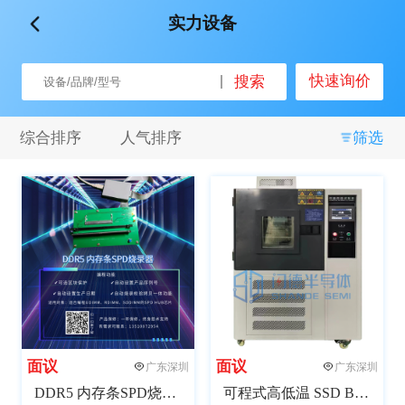
实力设备
品牌
快速询价
搜索
全部
闪德半导体
微见智能
其他
综合排序
人气排序
筛选
关键词
全部
自动化
半自动化
测试
非标设计
接口拓展
包装
SMT
组装
面议
面议
广东深圳
广东深圳
重量
DDR5 内存条SPD烧录器
可程式高低温 SSD BIT老化试验箱