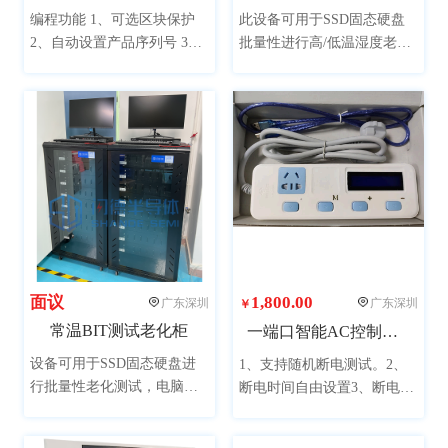
全部
80kg以下
80kg
100kg
编程功能 1、可选区块保护
此设备可用于SSD固态硬盘
2、自动设置产品序列号 3、
批量性进行高/低温湿度老化
200kg
300kg
400kg
800kg
自动设置生产日期 4、自动烧
测试，或用于PCB电路板、
录校验拷贝一体功能 产品保
各类材料、电子产品等进行
1200kg
1300kg
修：一年保修，终身技术支
高低温湿度老化测试。
持。
面议
1,800.00
广东深圳
广东深圳
￥
常温BIT测试老化柜
一端口智能AC控制设备
设备可用于SSD固态硬盘进
1、支持随机断电测试。2、
行批量性老化测试，电脑采
断电时间自由设置3、断电模
用市场主流配置，单柜可同
式可随机可受控4、 断电次数
时测试48个产品，提升测试
自动记录，直接显示5、受控