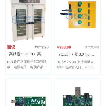
效率，整机美观大方，提升
断电模式可以保留报错的瞬
公司形象。（图片产品已配
间，方便Debug6、全部采用
置了电脑，可接受客户提供
工业级要求设计
电脑安装。）
面议
988.00
广东深圳
广东深圳
￥
高精度 SSD RDT高温测试柜
PCIE开卡器 3.0 4.0 HUB 4 port
此设备广泛应用于PCB电路
DC 5V 2A-3A 支持电脑大
板、电源电子、电脑产品、
4PIN 电源输入口，PCIE port
通讯、生物制药、仪器仪
支持自动精准定位，PCIE
表，航天材料、汽车部件、
port 连接口独立分开轻松固
橡塑轮胎、太阳能逆变器等
定开卡与更换不影响主板，
领域产品的模拟在高温环境
PCIE port 对应独立指示灯，
下的老化筛选试验
PCIE port 对应独立电源开关