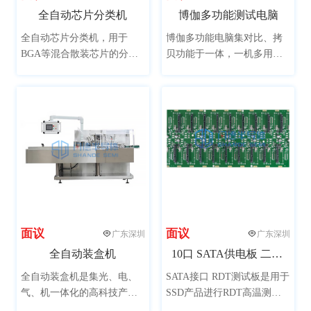
全自动芯片分类机
博伽多功能测试电脑
全自动芯片分类机，用于
博伽多功能电脑集对比、拷
BGA等混合散装芯片的分
贝功能于一体，一机多用，
类，通过设备振动盘传输，
拥有32个USB 3.0接口，支持
视觉检测，自动筛选到对应
主流的USB 3.0接口，向下兼
的料盒，适合各类芯片厂
容USB 2.0，支持热插拔，充
商，SMT生产线，检测机
分满足主流测试需求，达到
构，电子、电器、通讯等行
提高效率，节省终端成本的
业。
目的。
面议
面议
广东深圳
广东深圳
全自动装盒机
10口 SATA供电板 二合一 RDT测试治具
全自动装盒机是集光、电、
SATA接口 RDT测试板是用于
气、机一体化的高科技产
SSD产品进行RDT高温测试
品，适用于多种产品自动装
的设备，可用于RDT高温测