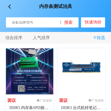
内存条测试治具
品牌
快速询价
搜索
全部
闪德半导体
微见智能
其他
综合排序
人气排序
筛选
关键词
全部
自动化
半自动化
测试
非标设计
接口拓展
包装
SMT
组装
面议
面议
广东深圳
广东深圳
重量
DDR5 内存条SPD烧录器
DDR3 台式机转笔记本转接测试板