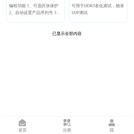
全部
80kg以下
80kg
100kg
编程功能 1、可选区块保护
可用于DDR3老化测试，烧录
2、自动设置产品序列号 3、
SDP测试
200kg
300kg
400kg
800kg
自动设置生产日期 4、自动烧
录校验拷贝一体功能 产品保
1200kg
1300kg
修：一年保修，终身技术支
已显示全部内容
持。
确定
重置
首页
分类
我