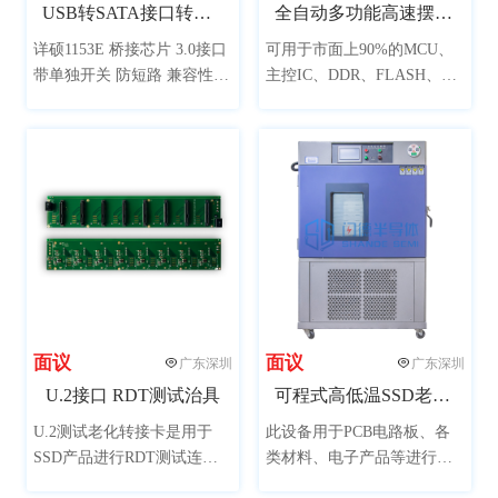
USB转SATA接口转接板（新一代主控兼容性更强）
全自动多功能高速摆盘机
详硕1153E 桥接芯片 3.0接口
可用于市面上90%的MCU、
带单独开关 防短路 兼容性
主控IC、DDR、FLASH、黑
强，单独加贴二极管防止倒
胶体等规格芯片摆盘，可定
灌电流，可用于SSD 量产开
制特殊规格芯片；兼容市面
卡 接上硬盘可当移动硬盘使
上常用的黑盘或吸塑盘，自
用
动堆叠摆放，帮助封装测试
厂商解决一机多功能摆盘工
作。
面议
面议
广东深圳
广东深圳
U.2接口 RDT测试治具
可程式高低温SSD老化试验箱
U.2测试老化转接卡是用于
此设备用于PCB电路板、各
SSD产品进行RDT测试连接
类材料、电子产品等进行高
的板卡，可用于RDT测试
低温老化测试，可加速老化