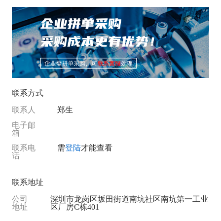
联系方式
联系人
郑生
电子邮
箱
联系电
需
登陆
才能查看
话
联系地址
公司
深圳市龙岗区坂田街道南坑社区南坑第一工业
地址
区厂房C栋401