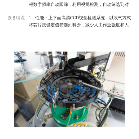
程数字频率自动跟踪，利用视觉检测，自动筛选到对
应的料盒，将多种混合散装芯片通过设备视觉识别，
设备特点
1、性能：上下面高清CCD视觉检测系统，以吹气方式
自动筛选到设定料盒，大大提升后续摆盘效率；可用
将芯片按设定值筛选到料盒，减少人工作业强度和人
于BGA等混合散装芯片通过设备振动盘传输，此设备
工分类造成的错误及对芯片的损伤 2、精度范围：
适合各类芯片厂商，SMT生产线，检测机构，电子、
±0.2mm 3、产品尺寸：兼容多种类芯片。 4、设备效
电器、通讯等行业。
率：8500PCS/H可以根据产品需求设置速度