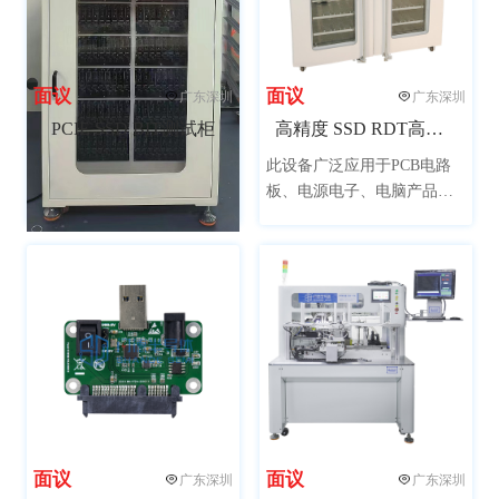
面议
面议
广东深圳
广东深圳
PCIE SSD BIT测试柜
高精度 SSD RDT高温测试柜
此设备广泛应用于PCB电路
板、电源电子、电脑产品、
通讯、生物制药、仪器仪
表，航天材料、汽车部件、
橡塑轮胎、太阳能逆变器等
领域产品的模拟在高温环境
下的老化筛选试验
面议
面议
广东深圳
广东深圳