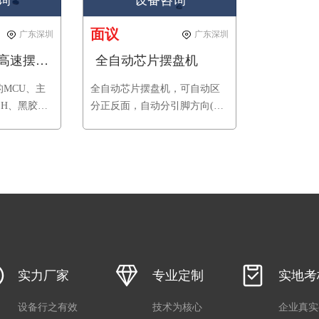
询
设备咨询
面议
广东深圳
广东深圳
全自动多功能高速摆盘机
全自动芯片摆盘机
的MCU、主
全自动芯片摆盘机，可自动区
ASH、黑胶体
分正反面，自动分引脚方向(字
可定制特殊
的方向)，自动排料，自动上空
面上常用的
料盘，自动收装好的料盘，适
动堆叠摆
合各类芯片厂商，SMT生产
厂商解决一
线，检测机构，电子、电器、
。
通讯等行业，可一人管理多台
设备，大幅度提升摆盘效率。
实力厂家
专业定制
实地考
设备行之有效
技术为核心
企业真实