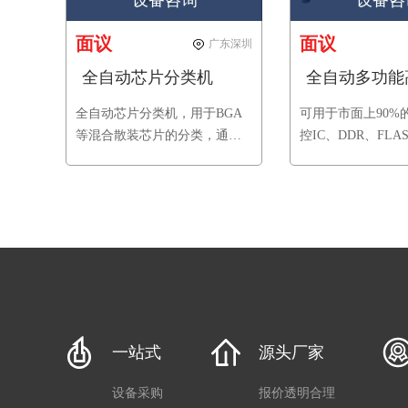
设备咨询
设备咨
面议
面议
广东深圳
全自动芯片分类机
全自动芯片分类机，用于BGA
可用于市面上90%
等混合散装芯片的分类，通过
控IC、DDR、FL
设备振动盘传输，视觉检测，
等规格芯片摆盘，
自动筛选到对应的料盒，适合
规格芯片；兼容市
各类芯片厂商，SMT生产线，
黑盘或吸塑盘，自
检测机构，电子、电器、通讯
放，帮助封装测试
等行业。
机多功能摆盘工作
一站式
源头厂家
设备采购
报价透明合理