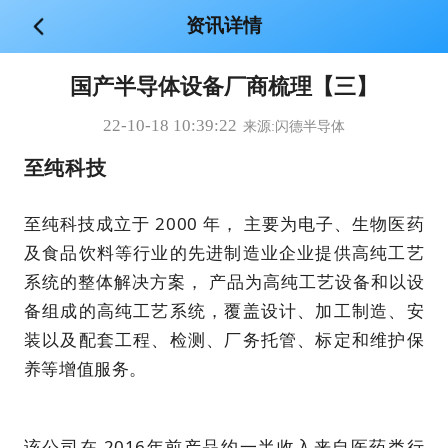
资讯详情
国产半导体设备厂商梳理【三】
22-10-18 10:39:22
来源:闪德半导体
至纯科技
至纯科技成立于 2000 年， 主要为电子、生物医药
及食品饮料等行业的先进制造业企业提供高纯工艺
系统的整体解决方案， 产品为高纯工艺设备和以设
备组成的高纯工艺系统，覆盖设计、加工制造、安
装以及配套工程、检测、厂务托管、标定和维护保
养等增值服务。
该公司在 2016年前产品约一半收入来自医药类行