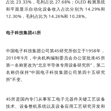
占比 23.33%，毛利占比 27.68%；OLED 检测系统
和平面显示自动化设备收入占比分别为 14.29%和
12.30%，毛利占比为 14.26%和 10.28%。
电子科技集团45所
中国电子科技集团公司第45研究所创立于1958年，
2010年9月，中央机构编制委员会办公室批准45所
第一名称更改为“北京半导体专用设备研究所”，第二
名称仍保持“中国电子科技集团公司第四十五研究
所”不变。
45所是国内专门从事军工电子元器件关键工艺设备
技术、设备整机系统以及设备应用工艺研究开发和