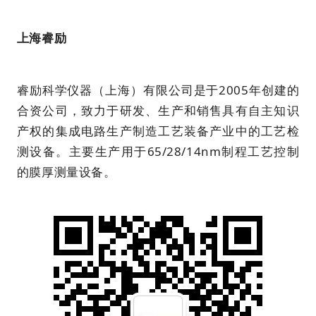
上海睿励
睿励科学仪器（上海）有限公司是于2005年创建的
合资公司，致力于研发、生产和销售具有自主知识
产权的集成电路生产制造工艺装备产业中的工艺检
测设备。主要生产用于65/28/14nm制程工艺控制
的膜厚测量设备。