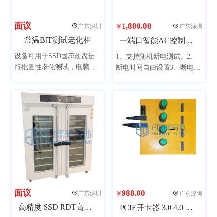
面议
1,800.00
广东深圳
广东深圳
￥
常温BIT测试老化柜
一端口智能AC控制设备
设备可用于SSD固态硬盘进
1、支持随机断电测试。2、
行批量性老化测试，电脑采
断电时间自由设置3、断电模
用市场主流配置，单柜可同
式可随机可受控4、 断电次数
时测试48个产品，提升测试
自动记录，直接显示5、受控
效率，整机美观大方，提升
断电模式可以保留报错的瞬
公司形象。（图片产品已配
间，方便Debug6、全部采用
置了电脑，可接受客户提供
工业级要求设计
电脑安装。）
面议
988.00
广东深圳
广东深圳
￥
高精度 SSD RDT高温测试柜
PCIE开卡器 3.0 4.0 HUB 4 port