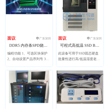
面议
面议
广东深圳
广东深圳
DDR5 内存条SPD烧录器
可程式高低温 SSD BIT老化试验箱
编程功能 1、可选区块保护
此设备可用于SSD固态硬盘
2、自动设置产品序列号 3、
批量性进行高/低温湿度老化
自动设置生产日期 4、自动烧
测试，或用于PCB电路板、
录校验拷贝一体功能 产品保
各类材料、电子产品等进行
修：一年保修，终身技术支
高低温湿度老化测试。
持。