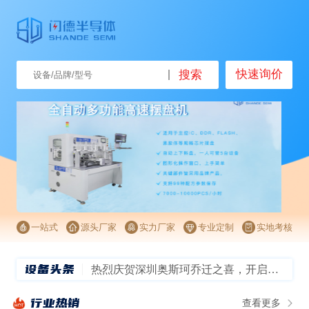
快速询价
搜索
一站式
源头厂家
实力厂家
专业定制
实地考核
设备头条
热烈庆贺深圳奥斯珂乔迁之喜，开启信创新征程！
半导体车间——颠覆想象的超级洁净室！
行业热销
查看更多