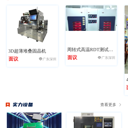
【新起点新未来】 热烈祝贺鑫硕泰科技有限公司乔迁大喜
【新品】读速5200MB/s，最高可选2TB，劲芯GMT3000 SSD发布
金泰克亮相CITE2023 多款存储新品受瞩目
周转式高温RDT测试老化柜
3D超薄堆叠固晶机
面议
广东深圳
面议
广东深圳
实力设备
查看更多