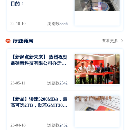
目的！
22-10-10
浏览数
3336
行业新闻
查看更多
【新起点新未来】 热烈祝贺
鑫硕泰科技有限公司乔迁大
喜
23-05-11
浏览数
2542
【新品】读速5200MB/s，最
高可选2TB，劲芯GMT3000
SSD发布
23-04-18
浏览数
2432