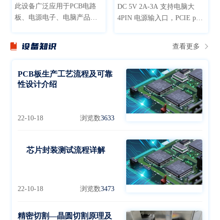
此设备广泛应用于PCB电路
DC 5V 2A-3A 支持电脑大
板、电源电子、电脑产品、
4PIN 电源输入口，PCIE port
通讯、生物制药、仪器仪
支持自动精准定位，PCIE
表，航天材料、汽车部件、
port 连接口独立分开轻松固
设备知识
查看更多
橡塑轮胎、太阳能逆变器等
定开卡与更换不影响主板，
领域产品的模拟在高温环境
PCIE port 对应独立指示灯，
下的老化筛选试验
PCB板生产工艺流程及可靠
PCIE port 对应独立电源开关
性设计介绍
22-10-18
浏览数
3633
芯片封装测试流程详解
22-10-18
浏览数
3473
精密切割—晶圆切割原理及