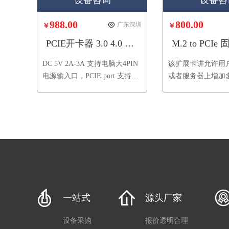
设备咨询
设备咨
988.00
800.00
广东深圳
￥
￥
PCIE开卡器 3.0 4.0 HUB 4 port
DC 5V 2A-3A 支持电脑大4PIN
该扩展卡讲允许用
电源输入口，PCIE port 支持自
或者服务器上增加
动精准定位，PCIE port 连接口
态产品接口，支持
独立分开轻松固定开卡与更换
持系统启动盘，加
不影响主板，PCIE port 对应独
计，性能稳定，广
立指示灯，PCIE port 对应独立
器、工控机、消费
电源开关
存储设备等。
一站式
源头厂家
设备采购
报价透明合理