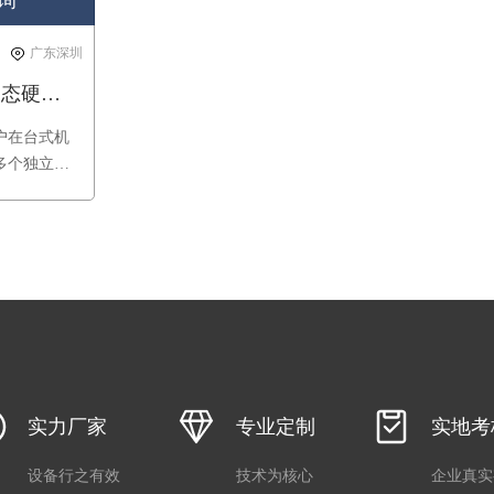
询
广东深圳
M.2 to PCIe 固态硬盘老化、开卡治具（一拖四）
户在台式机
多个独立固
热插拔，支
大散热片设
泛用于服务
电子设备、
实力厂家
专业定制
实地考
设备行之有效
技术为核心
企业真实