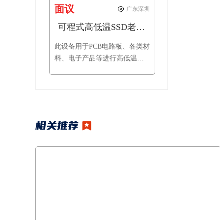
面议
广东深圳
可程式高低温SSD老化试验箱
此设备用于PCB电路板、各类材
料、电子产品等进行高低温老
化测试，可加速老化寿命试验
的目的缩短产品或系统的寿命
试验时间，测试其封装引脚、
金属区域、芯片质量的可靠
性。此设备可同时进行高温BIT
相关推荐
测试、高低温交替BIT测试试
验。