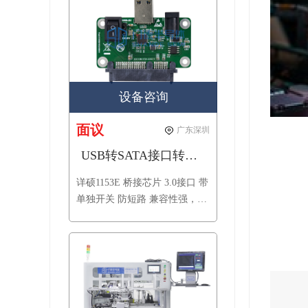
设备咨询
面议
广东深圳
USB转SATA接口转接板（新一代主控兼容性更强）
详硕1153E 桥接芯片 3.0接口 带
单独开关 防短路 兼容性强，单
独加贴二极管防止倒灌电流，
可用于SSD 量产开卡 接上硬盘
可当移动硬盘使用