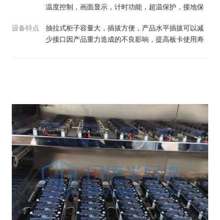
温度控制，画面显示，计时功能，超温保护，接地保
护，风机过载保护； 双开门，大面积钢化玻璃观察
设备特点
抽拉式柜子容量大，插拔方便，产品水平插拔可以减
窗，可观察工作室状况，内置保温层； 一拖十SATA
少接口因产品重力造成的不良影响，提高板卡使用寿
接口独立开关控制板卡； 履带式抽拉抽屉，12V 控制
命；采用12V转5V电流供电方式，充分保证每个板卡
电源，耐高温线；
供电的稳定性，不惧大批量大容量产品测试；产品区
与供电电源隔离；多个高精度温度采集装置，每层有
独立出风口及进风口保证温度更均匀；产品可根据要
求设置上电测试温度。