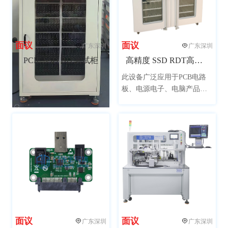
面议
面议
广东深圳
广东深圳
PCIE SSD BIT测试柜
高精度 SSD RDT高温测试柜
此设备广泛应用于PCB电路
板、电源电子、电脑产品、
通讯、生物制药、仪器仪
表，航天材料、汽车部件、
橡塑轮胎、太阳能逆变器等
领域产品的模拟在高温环境
下的老化筛选试验
面议
面议
广东深圳
广东深圳