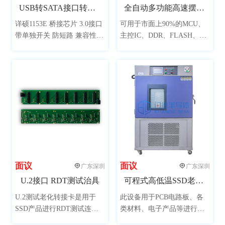
USB转SATA接口转接板（新一代主控兼容性更强）
全自动多功能高速摆盘机
详硕1153E 桥接芯片 3.0接口
可用于市面上90%的MCU、
带单独开关 防短路 兼容性
主控IC、DDR、FLASH、黑
强，单独加贴二极管防止倒
胶体等规格芯片摆盘，可定
灌电流，可用于SSD 量产开
制特殊规格芯片；兼容市面
卡 接上硬盘可当移动硬盘使
上常用的黑盘或吸塑盘，自
用
动堆叠摆放，帮助封装测试
厂商解决一机多功能摆盘工
作。
面议
面议
广东深圳
广东深圳
U.2接口 RDT测试治具
可程式高低温SSD老化试验箱
U.2测试老化转接卡是用于
此设备用于PCB电路板、各
SSD产品进行RDT测试连接
类材料、电子产品等进行高
的板卡，可用于RDT测试
低温老化测试，可加速老化