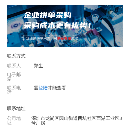
联系方式
联系人
郑生
电子邮
箱
联系电
需
登陆
才能查看
话
联系地址
公司地
深圳市龙岗区园山街道西坑社区西湖工业区3
址
号厂房