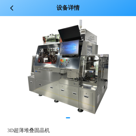
设备详情
3D超薄堆叠固晶机