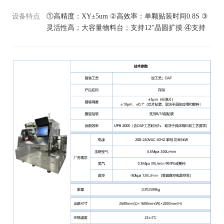
设备特点
①高精度：XY±5um ②高效率：单颗贴装时间0.8S ③
灵活性高；大容量物料台；支持12"晶圆扩摸 ④支持
叠层贴装：8/16层 ⑤可贴装超薄芯片：t25um