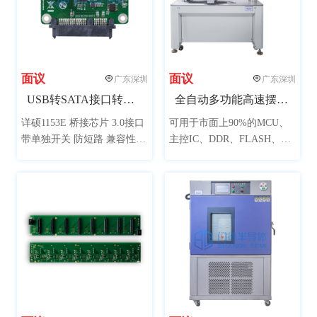
面议
面议
广东深圳
广东深圳
USB转SATA接口转接板（新一代主控兼容性更强）
全自动多功能高速摆盘机
详硕1153E 桥接芯片 3.0接口
可用于市面上90%的MCU、
带单独开关 防短路 兼容性
主控IC、DDR、FLASH、黑
强，单独加贴二极管防止倒
胶体等规格芯片摆盘，可定
灌电流，可用于SSD 量产开
制特殊规格芯片；兼容市面
卡 接上硬盘可当移动硬盘使
上常用的黑盘或吸塑盘，自
用
动堆叠摆放，帮助封装测试
厂商解决一机多功能摆盘工
作。